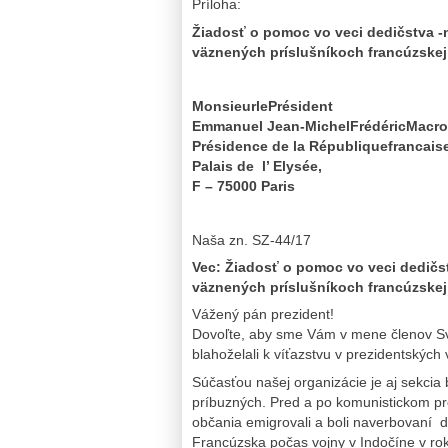
Príloha:
Žiadosť o pomoc vo veci dedičstva -
väznených príslušníkoch francúzskej
MonsieurlePrésident
Emmanuel Jean-MichelFrédéricMacr
Présidence de la Républiquefrancais
Palais de l’ Elysée,
F – 75000 Paris
Naša zn. SZ-44/1
Vec: Žiadosť o pomoc vo veci dedičs
väznených príslušníkoch francúzskej
Vážený pán prezident!
Dovoľte, aby sme Vám v mene členov Sv
blahoželali k víťazstvu v prezidentských
Súčasťou našej organizácie je aj sekcia 
príbuzných. Pred a po komunistickom pr
občania emigrovali a boli naverbovaní d
Francúzska počas vojny v Indočíne v rok