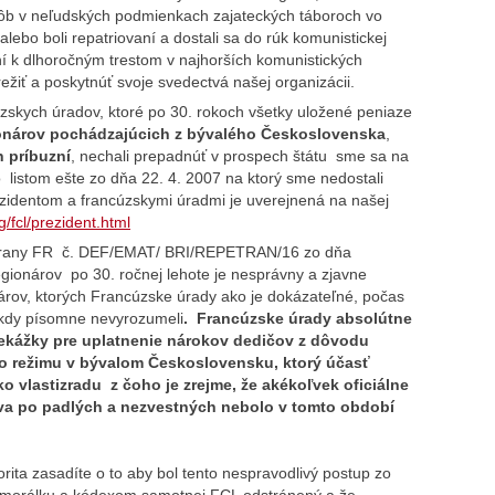
orôb v neľudských podmienkach zajateckých táboroch vo
lebo boli repatriovaní a dostali sa do rúk komunistickej
ení k dlhoročným trestom v najhorších komunistických
ežiť a poskytnúť svoje svedectvá našej organizácii.
zskych úradov, ktoré po 30. rokoch všetky uložené peniaze
onárov pochádzajúcich z bývalého Československa
,
h príbuzní
, nechali prepadnúť v prospech štátu sme sa na
listom ešte zo dňa 22. 4. 2007 na ktorý sme nedostali
identom a francúzskymi úradmi je uverejnená na našej
g/fcl/prezident.html
obrany FR č. DEF/EMAT/ BRI/REPETRAN/16 zo dňa
gionárov po 30. ročnej lehote je nesprávny a zjavne
árov, ktorých Francúzske úrady ako je dokázateľné, počas
nikdy písomne nevyrozumeli
. Francúzske úrady absolútne
prekážky pre uplatnenie nárokov dedičov z dôvodu
ho režimu v bývalom Československu, ktorý účasť
o vlastizradu z čoho je zrejme, že akékoľvek oficiálne
va po padlých a nezvestných nebolo v tomto období
ita zasadíte o to aby bol tento nespravodlivý postup zo
 morálku a kódexom samotnej FCL odstránený a že