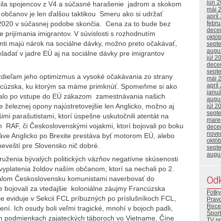
jún 
zila spojencov z V4 a súčasné harašenie jadrom a skokom
máj 
h občanov je len ďalšou taktikou Smeru ako si udržať
apríl
 2020 v súčasnej podobe skončia. Cena za to bude bez
febr
dece
 prijímania imigrantov. V súvislosti s rozhodnutím
októ
ti majú nárok na sociálne dávky, možno preto očakávať,
sept
augu
ladať v jadre EÚ aj na sociálne dávky pre imigrantov
júl 2
dece
sept
zdieľam jeho optimizmus a vysoké očakávania zo strany
máj 
apríl
ncúzska, ku ktorým sa máme primknúť. Spomeňme si ako
janu
valo po vstupe do EÚ zákazom zamestnávania našich
augu
železnej opony najústretovejšie len Anglicko, možno aj
júl 2
sept
mi parašutistami, ktorí úspešne uskutočnili atentát na
mare
och RAF, či Československými vojakmi, ktorí bojovali po boku
dece
nove
áve Anglicko po Brexite prestáva byť motorom EÚ, alebo
októ
eveští pre Slovensko nič dobré.
sept
augu
ženia bývalých politických väzňov negatívne skúsenosti
vyplatenia žoldov naším občanom, ktorí sa nechali po 2.
Od
ývalom Československu komunistami naverbovať do
e bojovali za vtedajšie koloniálne záujmy Francúzska
Fotky
e eviduje v Sekcii FCL príbuzných po príslušníkoch FCL,
Prav
Rece
není. Ich osudy boli veľmi tragické, mnohí v bojoch padli,
Šport
ch podmienkach zajateckých táboroch vo Vietname, Číne
TV p