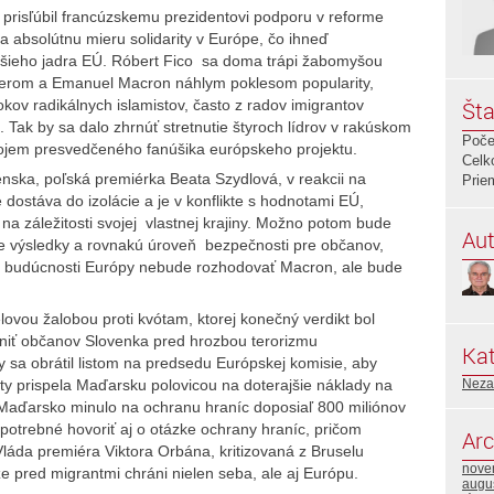
prisľúbil francúzskemu prezidentovi podporu v reforme
a absolútnu mieru solidarity v Európe, čo ihneď
žšieho jadra EÚ. Róbert Fico sa doma trápi žabomyšou
erom a Emanuel Macron náhlym poklesom popularity,
kov radikálnych islamistov, často z radov imigrantov
Šta
ak by sa dalo zhrnúť stretnutie štyroch lídrov v rakúskom
Poče
 dojem presvedčeného fanúšika európskeho projektu.
Celk
enska, poľská premiérka Beata Szydlová, v reakcii na
Prie
dostáva do izolácie a je v konflikte s hodnotami EÚ,
 na záležitosti svojej vlastnej krajiny. Možno potom bude
Aut
 výsledky a rovnakú úroveň bezpečnosti pre občanov,
 o budúcnosti Európy nebude rozhodovať Macron, ale bude
lovou žalobou proti kvótam, ktorej konečný verdikt bol
ániť občanov Slovenka pred hrozbou terorizmu
Kat
 sa obrátil listom na predsedu Európskej komisie, aby
ity prispela Maďarsku polovicou na doterajšie náklady na
Neza
 Maďarsko minulo na ochranu hraníc doposiaľ 800 miliónov
o potrebné hovoriť aj o otázke ochrany hraníc, pričom
Arc
. Vláda premiéra Viktora Orbána, kritizovaná z Bruselu
nove
, že pred migrantmi chráni nielen seba, ale aj Európu.
augu