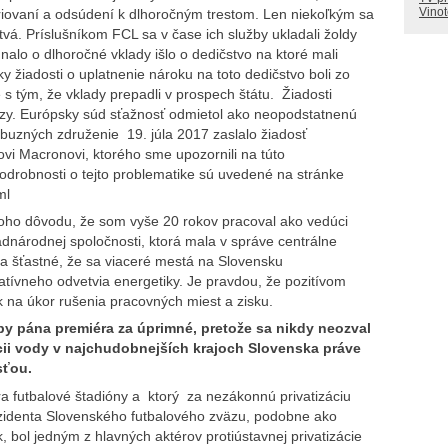
Vino
triovaní a odsúdení k dlhoročným trestom. Len niekoľkým sa
tvá. Príslušníkom FCL sa v čase ich služby ukladali žoldy
alo o dlhoročné vklady išlo o dedičstvo na ktoré mali
ky žiadosti o uplatnenie nároku na toto dedičstvo boli zo
 s tým, že vklady prepadli v prospech štátu. Žiadosti
ozy. Európsky súd sťažnosť odmietol ako neopodstatnenú
buzných združenie 19. júla 2017 zaslalo žiadosť
i Macronovi, ktorého sme upozornili na túto
drobnosti o tejto problematike sú uvedené na stránke
ml
oho dôvodu, že som vyše 20 rokov pracoval ako vedúci
dnárodnej spoločnosti, ktorá mala v správe centrálne
a šťastné, že sa viaceré mestá na Slovensku
ratívneho odvetvia energetiky. Je pravdou, že pozitívom
k na úkor rušenia pracovných miest a zisku.
y pána premiéra za úprimné, pretože sa nikdy neozval
zácii vody v najchudobnejších krajoch Slovenska práve
sťou.
a futbalové štadióny a ktorý za nezákonnú privatizáciu
rezidenta Slovenského futbalového zväzu, podobne ako
, bol jedným z hlavných aktérov protiústavnej privatizácie