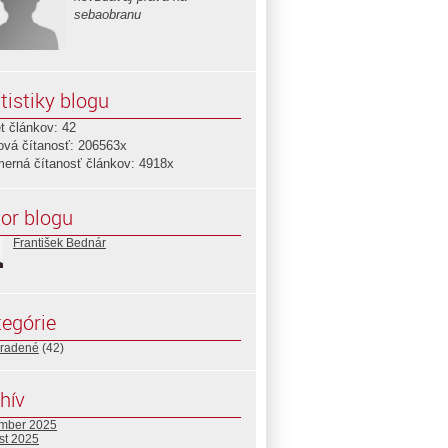
sebaobranu
tistiky blogu
t článkov: 42
ová čítanosť: 206563x
merná čítanosť článkov: 4918x
or blogu
František Bednár
egórie
radené
(42)
hív
mber 2025
st 2025