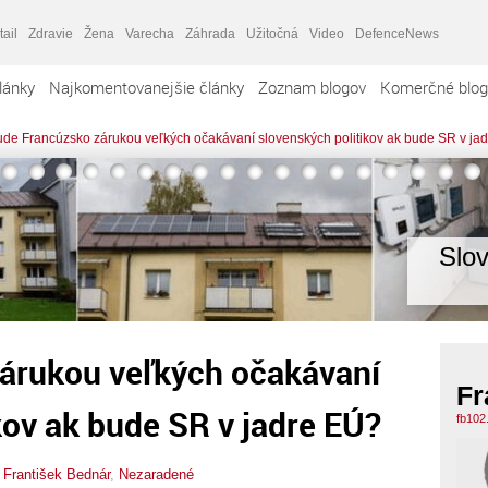
tail
Zdravie
Žena
Varecha
Záhrada
Užitočná
Video
DefenceNews
lánky
Najkomentovanejšie články
Zoznam blogov
Komerčné blog
de Francúzsko zárukou veľkých očakávaní slovenských politikov ak bude SR v ja
Slo
árukou veľkých očakávaní
Fr
kov ak bude SR v jadre EÚ?
fb102
,
František Bednár
,
Nezaradené