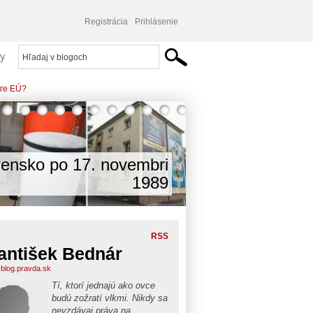
Registrácia
Prihlásenie
y
dre EÚ?
vensko po 17. novembri
1989
RSS
antišek Bednár
.blog.pravda.sk
Tí, ktorí jednajú ako ovce
budú zožratí vlkmi. Nikdy sa
nevzdávaj práva na