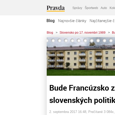
Správy
Športweb
Auto
Kok
Blog
Najnovšie články
Najčítanejšie č
Blog
>
Slovensko po 17. novembri 1989
>
Bu
Bude Francúzsko z
slovenských politi
2. septembra 2017 16:48
, Prečítané 3 084x