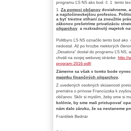
programu ĽS NS ako bod. č. 1 tento tex
Za pomoci občanov
dosiahneme, ab
a najzločineckejšou profesiou. Polit
a byť trestne stíhaní za zneužitie prá
zákonov prešetríme privatizáciu stra
oligarchov
a rozkradnutý majetok nav
Politbyro ĽS NS označilo tento bod ako
nedostal. Až po hrozbe niektorých členo
„Desatora“ dostal do programu ĽS NS,
chváli na svojej webovej stránke.
http:/
program-2016-pdf/
.
Zámerne sa však v tomto bode vynec
majetku finančných oligarchov
.
Z uvedených osobných skúseností pret
premiéra o prínose Francúzska k zvyšova
občanov. Skôr si myslím, žeby sme si m
kolónie, by sme mali pristupovať opa
nám dalo záruku, že sa nestaneme pr
František Bednár