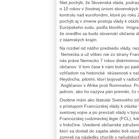
Niet pochýb, že Slovenská vláda, podra
o 10 rokov v životnej úrovni slovenskýc
kontrolu nad eurofondmi, ktoré po roku
pochýb aj v zmene postoja vlády k otázke
Európskeho sudu, podľa ktorého Imigran
že onedlho sa budú slovenskí občania sk
z islamských krajín.
Na rozdiel od nášho predsedu vlády, ne
Nemecka a už vôbec nie zo strany Fra
nás práve Nemecko 7 rokov diskrimino
občanov. V tom čase k nám bolo po páde 
vzhľadom na historické skúsenosti s naši
Heydricha, pilotmi, ktorí bojovali v rad
Angličanov v Afrike proti Rommelovi. Pr
jadrom, ako ho nazýva pán premiér, čo n
Osobne mám ako štatutár Svetového zdru
s prístupom Francúzskej vlády k otázke 
svetovej vojne a po prevzatí vlády v b
Francúzskej cudzineckej légie (FCL), kd
v Indočíne. Uvedené občianske združeni
ktorí sa dostali do zajatia alebo boli väz
zomreli na následky chorôb v neľudský