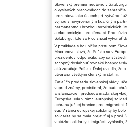
Slovenský premiér nedávno v Salzburgu 
o vyslaných pracovníkoch do zahraničia 
prezentoval ako úspech pri vytváraní u
vojnou s nevyrovnaným koaličným partn
permanentnou hrozbou teroristických úto
a ekonomickými problémami Francúzka. T
Salzburgu, kde sa Fico snažil vytvárať
V protiklade s holubičím prístupom Slov
Macronove slová, že Poľsko sa v Európe 
prezidentovi odporučila, aby sa sústredil
schopný dosiahnuť rovnaké hospodárske
akú zaručuje Poľsko. Ďalej uviedla, že
utváraná všetkými členskými štátmi.
Zatiaľ čo predseda slovenskej vlády úče
vopred známy, predstieral, že bude chr
a islamizácie, predseda maďarskej vlády
Európska únia v rámci európskej solidar
ochranu južnej hranice pred migrantmi.
eur. V rámci európskej solidarity by bol
solidarita by sa mala prejaviť aj v praxi
v otázke solidarity k imigrácii, vyhlásila