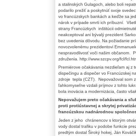
a stalinských Gulagoch, alebo boli repa
podarilo prežiť a poskytnúť svoje svedec
vo francúzskych bankách a keďže sa jedn
nárok v prípade smrti ich príbuzní. Všet
strany Francúzkych inštitúcii odmietnuté
neakceptoval ani bývalý prezident Sark
bez uvedenia dôvodu. Na požiadanie prí
novozvolenému prezidentovi Emmanuelov
nespravodlivosť voči našim občanom. Po
združenia. http://www.szcpv.org/fcl/fcl.ht
Premiérove očakávania nezdieľam aj z t
dispečingu a dispečer vo Francúzskej na
zdroje tepla (CZT). Nepovažoval som z
ľahkomyseľne vzdali príjmov z tohto luk
bola inovácia a modernizácia, často vša
Nepovažujem preto očakávania a sľub
proti protiústavnej a skrytej privati
francúzskou nadnárodnou spoločno
Jeden z jeho chránencov s ktorým otvár
vody dostal trafiku v podobe funkcie p
predtým dostal Široký hokej, Ján Kováčik