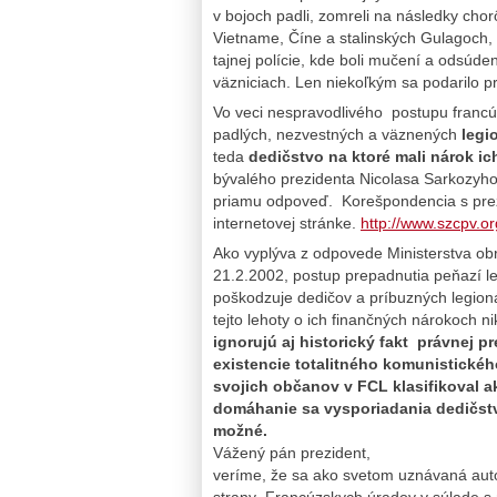
v bojoch padli, zomreli na následky ch
Vietname, Číne a stalinských Gulagoch, a
tajnej polície, kde boli mučení a odsúd
väzniciach. Len niekoľkým sa podarilo pr
Vo veci nespravodlivého postupu francú
padlých, nezvestných a väznených
legi
teda
dedičstvo na ktoré mali nárok ic
bývalého prezidenta Nicolasa Sarkozyho 
priamu odpoveď. Korešpondencia s prez
internetovej stránke.
http://www.szcpv.or
Ako vyplýva z odpovede Ministerstva 
21.2.2002, postup prepadnutia peňazí le
poškodzuje dedičov a príbuzných legion
tejto lehoty o ich finančných nárokoch 
ignorujú aj historický fakt právnej 
existencie totalitného komunistické
svojich občanov v FCL klasifikoval ak
domáhanie sa vysporiadania dedičst
možné.
Vážený pán prezident,
veríme, že sa ako svetom uznávaná autor
strany Francúzskych úradov v súlade s