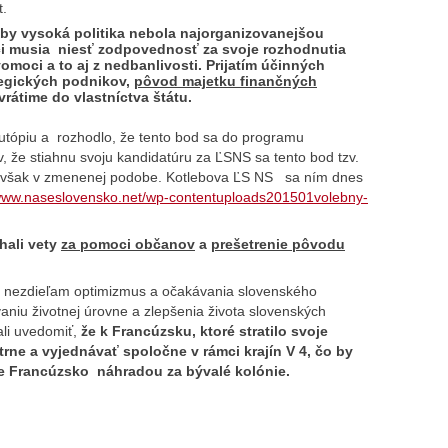
t.
y vysoká politika nebola najorganizovanejšou
ici musia niesť zodpovednosť za svoje rozhodnutia
vomoci a to aj z nedbanlivosti. Prijatím účinných
tegických podnikov,
pôvod majetku finančných
rátime do vlastníctva štátu.
 utópiu a rozhodlo, že tento bod sa do programu
v, že stiahnu svoju kandidatúru za ĽSNS sa tento bod tzv.
 avšak v zmenenej podobe. Kotlebova ĽS NS sa ním dnes
/www.naseslovensko.net/wp-contentuploads201501volebny-
hali vety
za pomoci občanov
a
prešetrenie pôvodu
o nezdieľam optimizmus a očakávania slovenského
niu životnej úrovne a zlepšenia života slovenských
ali uvedomiť,
že k Francúzsku, ktoré stratilo svoje
trne a vyjednávať spoločne v rámci krajín V 4, čo by
e Francúzsko náhradou za bývalé kolónie.