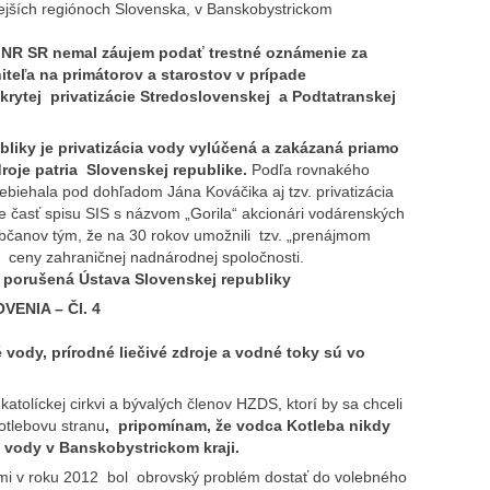
ejších regiónoch Slovenska, v Banskobystrickom
 SR nemal záujem podať trestné oznámenie za
teľa na primátorov a starostov v prípade
krytej privatizácie Stredoslovenskej a Podtatranskej
.
liky je privatizácia vody vylúčená a zakázaná priamo
roje patria Slovenskej republike.
Podľa rovnakého
ebiehala pod dohľadom Jána Kováčika aj tzv. privatizácia
e časť spisu SIS s názvom „Gorila“ akcionári vodárenských
občanov tým, že na 30 rokov umožnili tzv. „prenájmom
ej ceny zahraničnej nadnárodnej spoločnosti.
porušená Ústava Slovenskej republiky
VENIA – Čl. 4
, prírodné liečivé zdroje a vodné toky sú vo
atolíckej cirkvi a bývalých členov HZDS, ktorí by sa chceli
Kotlebovu stranu
, pripomínam, že vodca Kotleba nikdy
e vody v Banskobystrickom kraji.
i v roku 2012 bol obrovský problém dostať do volebného