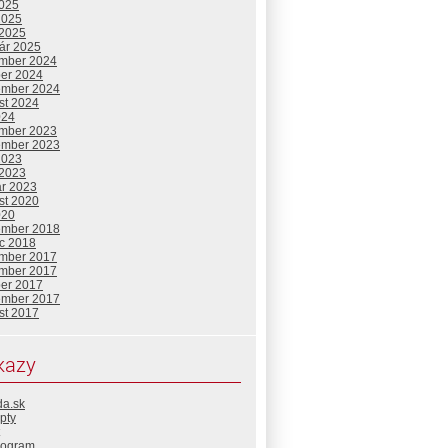
2025
2025
 2025
uár 2025
mber 2024
ber 2024
ember 2024
st 2024
024
mber 2023
ember 2023
2023
 2023
ár 2023
st 2020
020
ember 2018
c 2018
mber 2017
mber 2017
ber 2017
ember 2017
st 2017
kazy
da.sk
pty
rogram