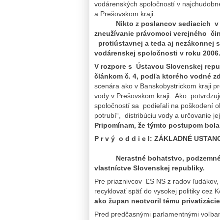
vodárenských spoločností v najchudobn
a Prešovskom kraji.
Nikto z poslancov sediacich v NR
zneužívanie právomoci verejného čini
protiústavnej a teda aj nezákonnej s
vodárenskej spoločnosti v roku 2006
V rozpore s Ústavou Slovenskej repub
článkom č. 4, podľa ktorého vodné zd
scenára ako v Banskobystrickom kraji pr
vody v Prešovskom kraji. Ako potvrdzuj
spoločností sa podieľali na poškodení 
potrubí“, distribúciu vody a určovanie j
Pripomínam, že
týmto postupom bola 
P r v ý o d d i e l: ZÁKLADNÉ USTANO
Nerastné bohatstvo, podzemné vody
vlastníctve Slovenskej republiky.
Pre priaznivcov ĽS NS z radov ľudákov, k
recyklovať späť do vysokej politiky cez 
ako župan neotvoril tému privatizáci
Pred predčasnými parlamentnými voľbam